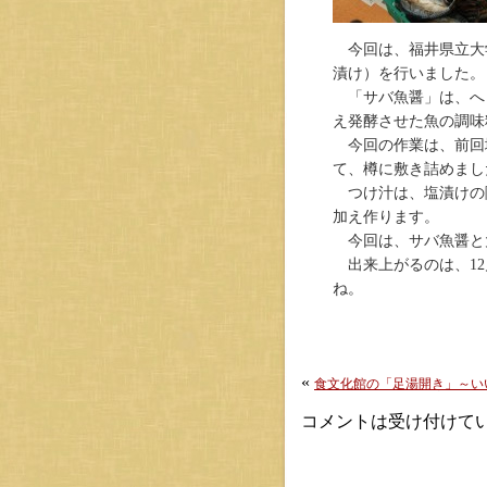
今回は、福井県立大
漬け）を行いました。
「サバ魚醤」は、へ
え発酵させた魚の調味
今回の作業は、前回
て、樽に敷き詰めまし
つけ汁は、塩漬けの
加え作ります。
今回は、サバ魚醤と
出来上がるのは、12
ね。
«
食文化館の「足湯開き」～い
コメントは受け付けて