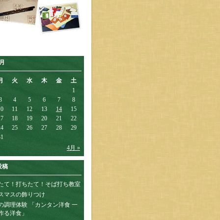
3月
月
火
水
木
金
土
1
3
4
5
6
7
8
10
11
12
13
14
15
17
18
19
20
21
22
24
25
26
27
28
29
31
4月 »
投稿
たて！打ちたて！そば打ち教室
スマスの飾りつけ
の調理体験 「カンタン洋食 一
作る洋食」