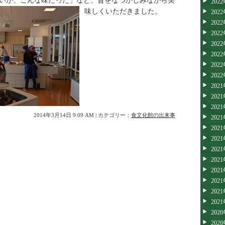
いが、こんな味だった」など、昔をなつかしみながら美
202
味しくいただきました。
202
202
202
202
202
202
202
202
202
202
2014年3月14日 9:09 AM | カテゴリー：
食文化館の出来事
202
202
202
202
202
202
202
202
202
202
202