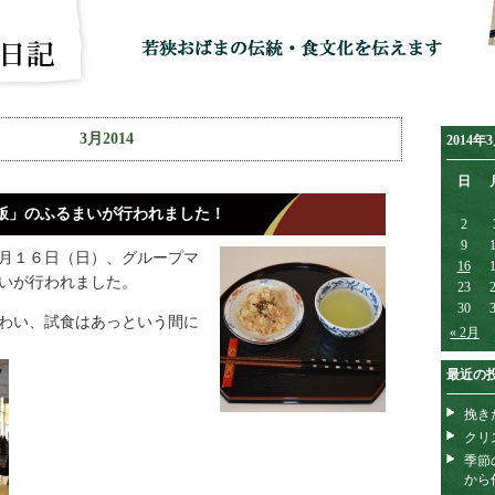
3月2014
2014年
日
飯」のふるまいが行われました！
2
9
月１６日（日）、グループマ
16
いが行われました。
23
30
わい、試食はあっという間に
« 2月
最近の
挽き
クリ
季節
から