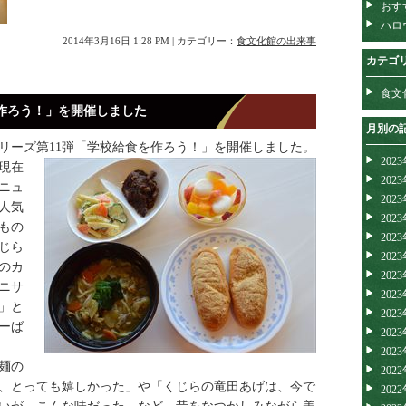
おす
ハロ
2014年3月16日 1:28 PM | カテゴリー：
食文化館の出来事
カテゴ
食文
作ろう！」を開催しました
月別の
リーズ第11弾「学校給食を作ろう！」を開催しました。
202
現在
202
ニュ
202
人気
202
もの
202
じら
202
のカ
202
ニサ
202
」と
202
ーば
202
202
麺の
202
、とっても嬉しかった」や「くじらの竜田あげは、今で
202