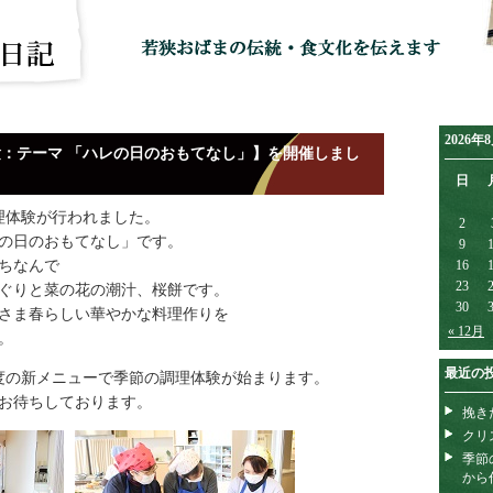
2026年
験：テーマ 「ハレの日のおもてなし」】を開催しまし
日
調理体験が行われました。
2
の日のおもてなし」です。
9
ちなんで
16
23
ぐりと菜の花の潮汁、桜餅です。
30
さま春らしい華やかな料理作りを
« 12月
。
最近の
度の新メニューで季節の調理体験が始まります。
お待ちしております。
挽き
クリ
季節
から