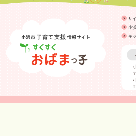
サ
小浜
キ
〒
T