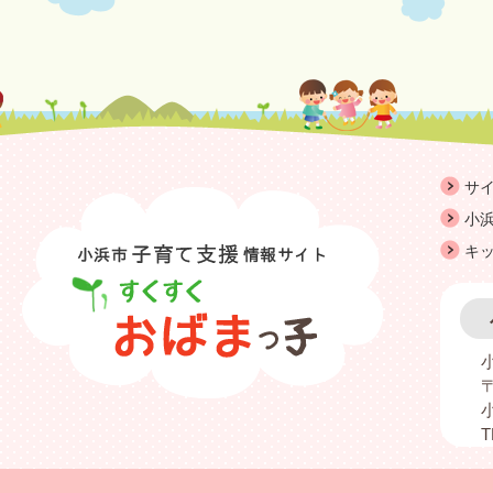
サ
小浜
キ
〒
T