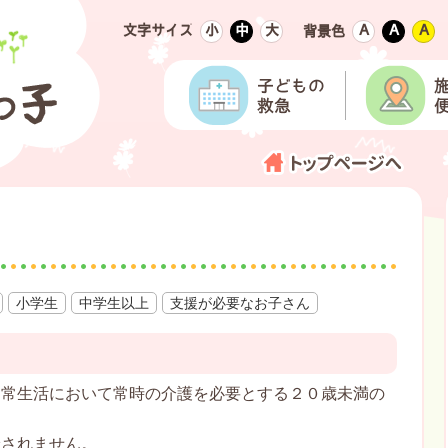
文字サイズ
小
中
大
Ａ
Ａ
Ａ
背景色
小学生
中学生以上
支援が必要なお子さん
常生活において常時の介護を必要とする２０歳未満の
給されません。