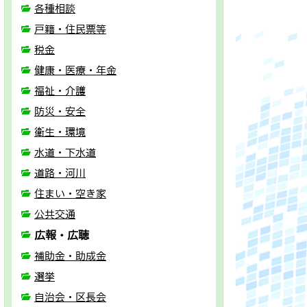
各種相談
戸籍・住民票等
税金
健康・医療・年金
福祉・介護
防災・安全
衛生・環境
水道・下水道
道路・河川
住まい・空き家
公共交通
広報・広聴
補助金・助成金
選挙
自治会・区長会