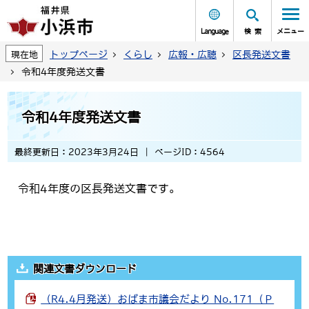
Language
検索
メニュー
トップページ
くらし
広報・広聴
区長発送文書
現在地
令和4年度発送文書
令和4年度発送文書
最終更新日：2023年3月24日
ページID：4564
令和4年度の区長発送文書です。
関連文書ダウンロード
（R4.4月発送）おばま市議会だより No.171（Ｐ