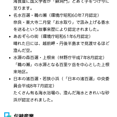
海食崖に国文学者が「蘇洞門」とあて字をつけ今に
至ります。
名水百選・鵜の瀬（環境庁昭和60年7月認定）
奈良・東大寺二月堂「お水取り」で汲み上げる香水
を送るという故事来歴により認定されました。
あおぞらの街（環境庁昭和61年6月認定）
晴れた日には、越前岬・丹後半島まで見渡せるほど
澄んだ空。
水源の森百選・上根来（林野庁平成7年8月認定）
「鵜の瀬」の水源となる百里ケ岳を中心とした上根
来地区。
日本の渚百選・若狭小浜（「日本の渚百選」中央委
員会平成8年7月認定）
たくさん有る海水浴場の、澄んだ海水ときれいな砂
浜が認定されました。
伝統産業