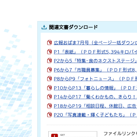
関連文書ダウンロード
広報おばま7月号（全ページ一括ダウンロ
P1「表紙」（ＰＤＦ形式5,394キロバ
P2から5「特集-食のネクストステージ
P6から7「市職員募集」（ＰＤＦ形式8,
P8からP9「フォトニュース」（ＰＤＦ形
P10からP13「暮らしの情報」（ＰＤＦ
P14からP17「働くわかもの、きらり
P18からP19「相談日程、休館日、広告
P20「写真連載・輝く子どもたち」（Ｐ
ファイルリンク