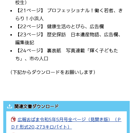
校生）
【21ページ】 プロフェッショナル！働く若者、き
らり！小浜人
【22ページ】 健康生活のとびら、広告欄
【23ページ】 歴史探訪 日本遺産物語、広告欄、
編集後記
【24ページ】 裏表紙 写真連載「輝く子どもた
ち」、市の人口
（下記からダウンロードをお願いします）
関連文書ダウンロード
広報おばま令和5年5月号全ページ（見開き版）（Ｐ
ＤＦ形式20,273キロバイト）