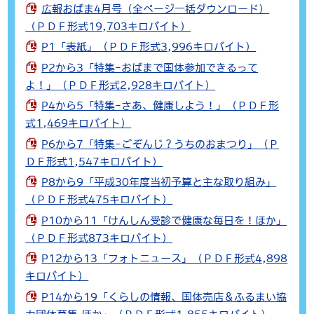
広報おばま4月号（全ページ一括ダウンロード）
（ＰＤＦ形式19,703キロバイト）
P1「表紙」（ＰＤＦ形式3,996キロバイト）
P2から3「特集-おばまで国体参加できるって
よ！」（ＰＤＦ形式2,928キロバイト）
P4から5「特集-さあ、健康しよう！」（ＰＤＦ形
式1,469キロバイト）
P6から7「特集-ごぞんじ？うちのおまつり」（Ｐ
ＤＦ形式1,547キロバイト）
P8から9「平成30年度当初予算と主な取り組み」
（ＰＤＦ形式475キロバイト）
P10から11「けんしん受診で健康な毎日を！ほか」
（ＰＤＦ形式873キロバイト）
P12から13「フォトニュース」（ＰＤＦ形式4,898
キロバイト）
P14から19「くらしの情報、国体売店＆ふるまい協