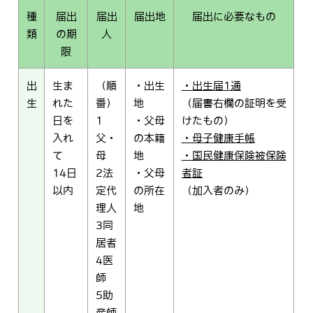
種
届出
届出
届出地
届出に必要なもの
類
の期
人
限
出
生ま
（順
・出生
・出生届1通
生
れた
番）
地
（届書右欄の証明を受
日を
1
・父母
けたもの）
入れ
父・
の本籍
・母子健康手帳
て
母
地
・国民健康保険被保険
14日
2法
・父母
者証
以内
定代
の所在
（加入者のみ）
理人
地
3同
居者
4医
師
5助
産師