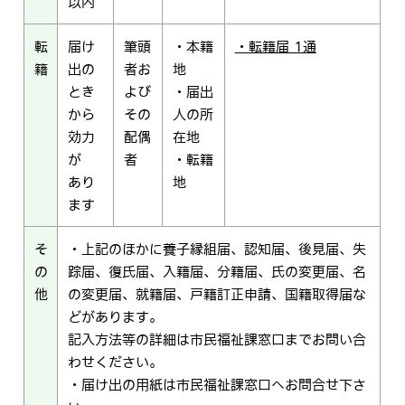
以内
転
届け
筆頭
・本籍
・転籍届 1通
籍
出の
者お
地
とき
よび
・届出
から
その
人の所
効力
配偶
在地
が
者
・転籍
あり
地
ます
そ
・上記のほかに養子縁組届、認知届、後見届、失
の
踪届、復氏届、入籍届、分籍届、氏の変更届、名
他
の変更届、就籍届、戸籍訂正申請、国籍取得届な
どがあります。
記入方法等の詳細は市民福祉課窓口までお問い合
わせください。
・届け出の用紙は市民福祉課窓口へお問合せ下さ