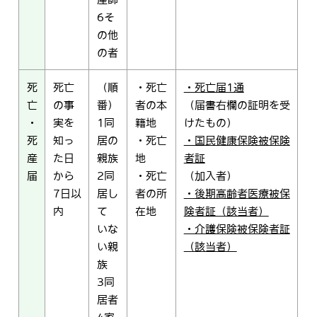
6そ
の他
の者
死
死亡
（順
・死亡
・死亡届1通
亡
の事
番）
者の本
（届書右欄の証明を受
・
実を
1同
籍地
けたもの）
死
知っ
居の
・死亡
・国民健康保険被保険
産
た日
親族
地
者証
届
から
2同
・死亡
（加入者）
7日以
居し
者の所
・後期高齢者医療被保
内
て
在地
険者証（該当者）
いな
・介護保険被保険者証
い親
（該当者）
族
3同
居者