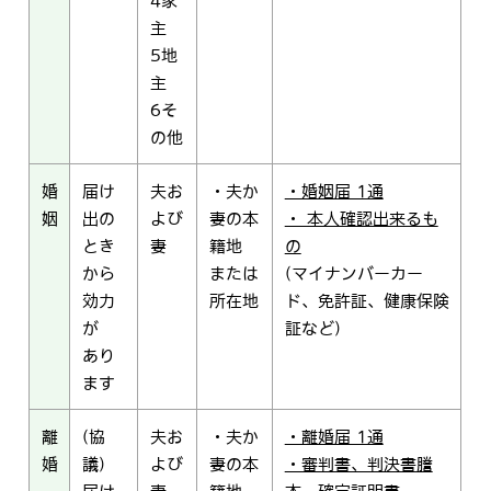
4家
主
5地
主
6そ
の他
婚
届け
夫お
・夫か
・婚姻届 1通
姻
出の
よび
妻の本
・ 本人確認出来るも
とき
妻
籍地
の
から
または
(マイナンバーカー
効力
所在地
ド、免許証、健康保険
が
証など)
あり
ます
離
(協
夫お
・夫か
・離婚届 1通
婚
議)
よび
妻の本
・審判書、判決書謄