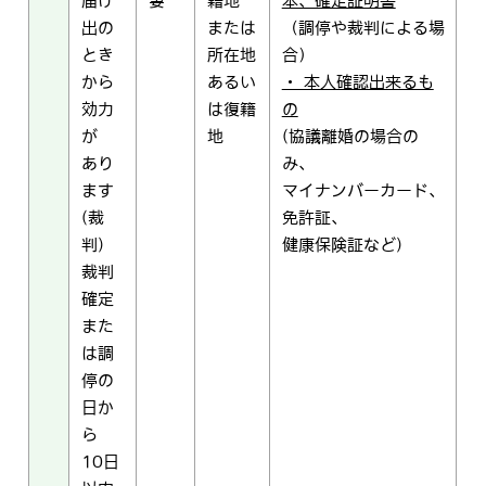
届け
妻
籍地
本、確定証明書
出の
または
（調停や裁判による場
とき
所在地
合）
から
あるい
・ 本人確認出来るも
効力
は復籍
の
が
地
(協議離婚の場合の
あり
み、
ます
マイナンバーカード、
(裁
免許証、
判)
健康保険証など)
裁判
確定
また
は調
停の
日か
ら
10日