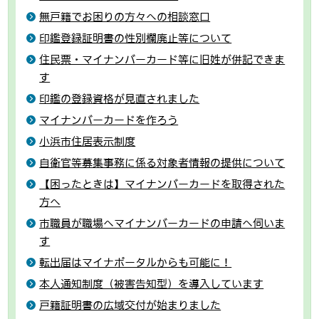
無戸籍でお困りの方々への相談窓口
印鑑登録証明書の性別欄廃止等について
住民票・マイナンバーカード等に旧姓が併記できま
す
印鑑の登録資格が見直されました
マイナンバーカードを作ろう
小浜市住居表示制度
自衛官等募集事務に係る対象者情報の提供について
【困ったときは】マイナンバーカードを取得された
方へ
市職員が職場へマイナンバーカードの申請へ伺いま
す
転出届はマイナポータルからも可能に！
本人通知制度（被害告知型）を導入しています
戸籍証明書の広域交付が始まりました