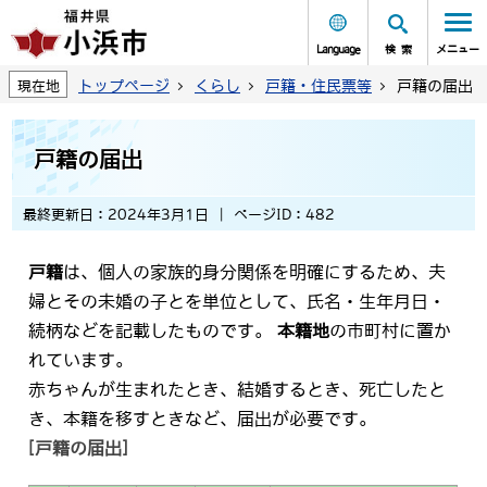
Language
検索
メニュー
トップページ
くらし
戸籍・住民票等
戸籍の届出
現在地
戸籍の届出
最終更新日：2024年3月1日
ページID：482
戸籍
は、個人の家族的身分関係を明確にするため、夫
婦とその未婚の子とを単位として、氏名・生年月日・
続柄などを記載したものです。
本籍地
の市町村に置か
れています。
赤ちゃんが生まれたとき、結婚するとき、死亡したと
き、本籍を移すときなど、届出が必要です。
[戸籍の届出]