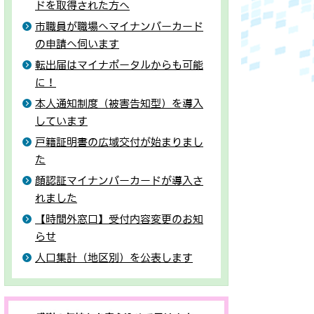
ドを取得された方へ
市職員が職場へマイナンバーカード
の申請へ伺います
転出届はマイナポータルからも可能
に！
本人通知制度（被害告知型）を導入
しています
戸籍証明書の広域交付が始まりまし
た
顔認証マイナンバーカードが導入さ
れました
【時間外窓口】受付内容変更のお知
らせ
人口集計（地区別）を公表します