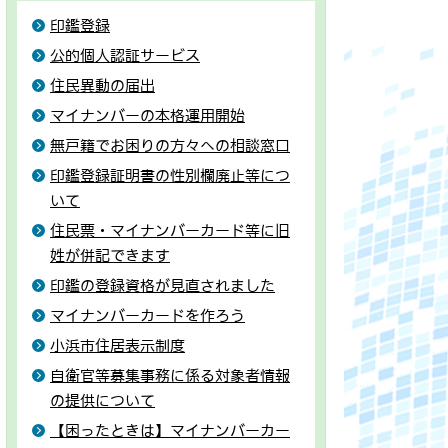
印鑑登録
公的個人認証サービス
住民異動の届出
マイナンバーの本格運用開始
無戸籍でお困りの方々への相談窓口
印鑑登録証明書の性別欄廃止等につ
いて
住民票・マイナンバーカード等に旧
姓が併記できます
印鑑の登録資格が見直されました
マイナンバーカードを作ろう
小浜市住居表示制度
自衛官等募集事務に係る対象者情報
の提供について
【困ったときは】マイナンバーカー