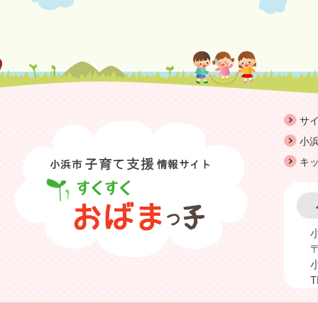
サ
小浜
キ
〒
T