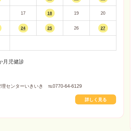
17
19
20
18
26
24
25
27
６か月児健診
センターいきいき ℡0770-64-6129
詳しく見る