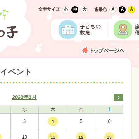
文字サイズ
小
中
大
Ａ
Ａ
Ａ
背景色
日のイベント
2026年6月
水
木
金
土
3
5
6
4
10
11
12
13