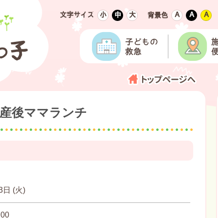
文字サイズ
小
中
大
Ａ
Ａ
Ａ
背景色
日 産後ママランチ
3日 (火)
00