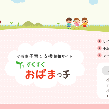
サ
小浜
キ
〒
T