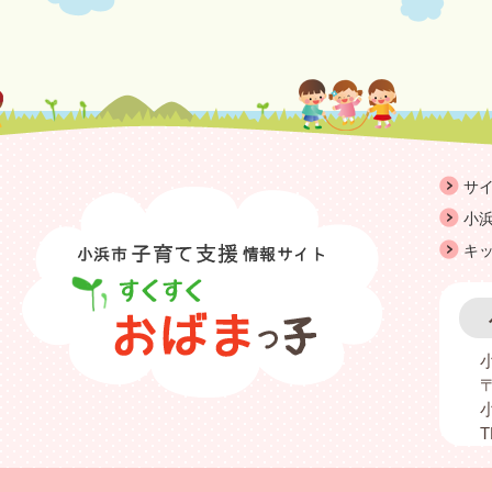
サ
小浜
キ
〒
T