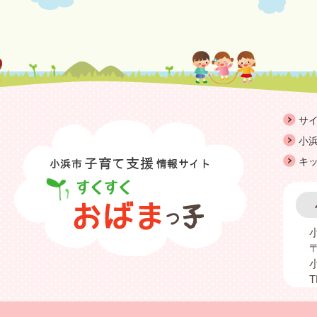
サ
小浜
キ
〒
T