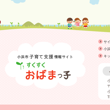
サ
小浜
キ
〒
T