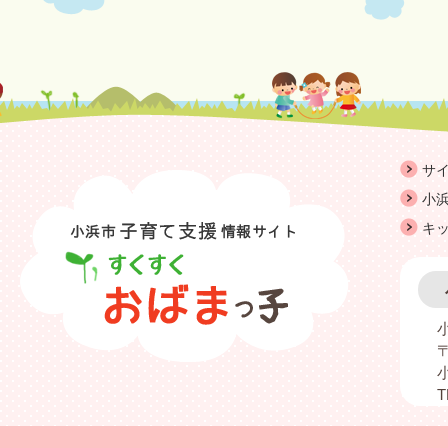
サ
小浜
キ
〒
T