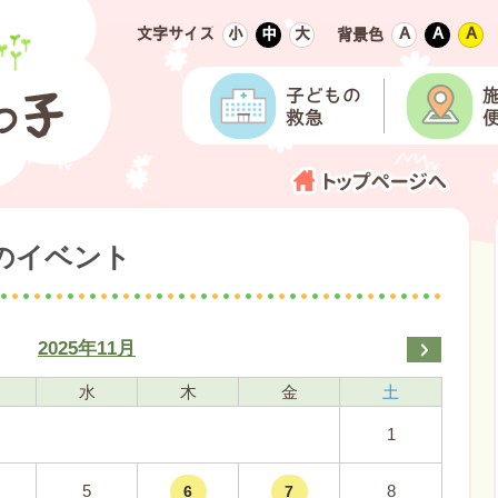
文字サイズ
小
中
大
Ａ
Ａ
Ａ
背景色
日のイベント
2025年11月
水
木
金
土
1
5
8
6
7