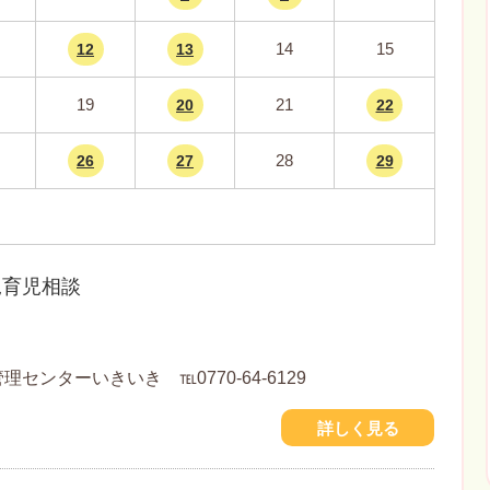
14
15
12
13
19
21
20
22
28
26
27
29
歳児育児相談
センターいきいき ℡0770-64-6129
詳しく見る