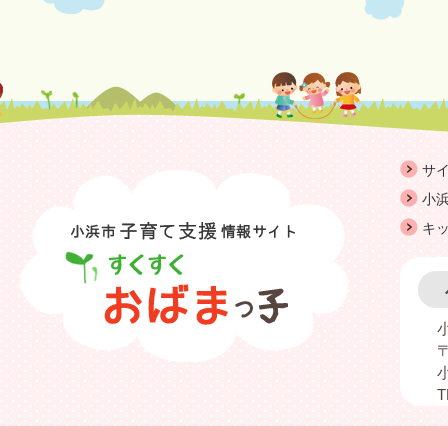
サ
小浜
キ
〒
T