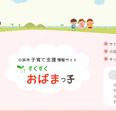
サ
小浜
キ
〒
T