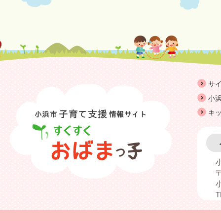
サ
小浜
キ
〒
T