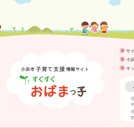
サ
小浜
キ
〒
T