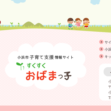
サ
小浜
キ
〒
T