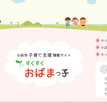
サ
小浜
キ
〒
T