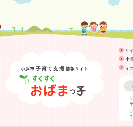
サ
小浜
キ
〒
T