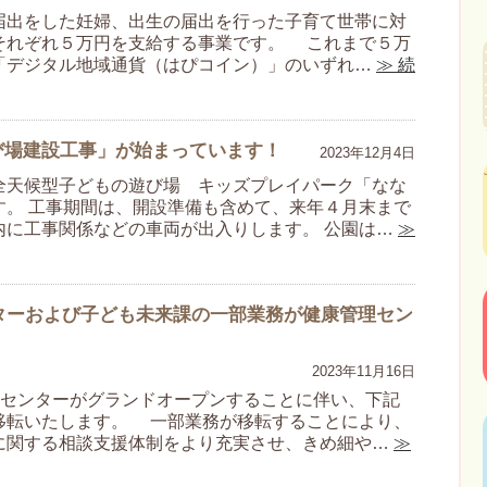
届出をした妊婦、出生の届出を行った子育て世帯に対
それぞれ５万円を支給する事業です。 これまで５万
「デジタル地域通貨（はぴコイン）」のいずれ…
≫ 続
び場建設工事」が始まっています！
2023年12月4日
全天候型子どもの遊び場 キッズプレイパーク「なな
す。 工事期間は、開設準備も含めて、来年４月末まで
内に工事関係などの車両が出入りします。 公園は…
≫
センターおよび子ども未来課の一部業務が健康管理セン
2023年11月16日
管理センターがグランドオープンすることに伴い、下記
移転いたします。 一部業務が移転することにより、
に関する相談支援体制をより充実させ、きめ細や…
≫