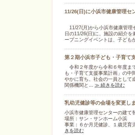
11/26(日)に小浜市健康管
11/27(月)から小浜市健康
日の11/26(日)に、施設の紹
ープニングイベントは、子ども
第２期小浜市子ども・子育て
令和２年度から令和６年度まで
も・子育て支援事業計画」の中
やかに育ち、社会の一員として
関係機関と…
≫ 続きを読む
乳幼児健診等の会場を変更し
小浜市健康管理センターの建て
場所：サン・サンホーム小浜 
事業：６か月児健診、１歳児育
きを読む