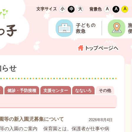
文字サイズ
小
中
大
Ａ
Ａ
Ａ
背景色
知らせ
会
健診・予防接種
支援センター
なないろ
その他
園等の新入園児募集について
2026年8月4日
園等の入園のご案内 保育園とは、保護者が仕事や病