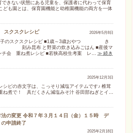
育できない状態にある児童を、保護者に代わって保育
こども園とは、保育園機能と幼稚園機能の両方を一体
 スクスクレシピ
2026年5月8日
マと子のスクスクレシピ ■1歳～3歳おやつ き
布 と野菜の炊き込みごはん ■産後マ
会 重ね煮レシピ ■若狭高校生考案 レ…
≫ 続き
2025年12月3日
シピの赤文字は、こっそり減塩アイテムです♪ 椎茸
重ね煮で！ 具だくさん減塩みそ汁 谷田部ねぎとイ…
法の変更 令和７年３月１４日（金）１５時 デ
）の申請終了
2025年2月18日