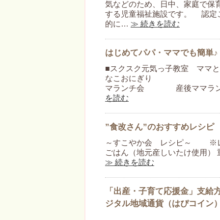
気などのため、日中、家庭で保
する児童福祉施設です。 認定
的に…
≫ 続きを読む
はじめてパパ・ママでも簡単♪
■スクスク元気っ子教室 マ
なこおにぎり 刻み昆
マランチ会 産後ママランチ
を読む
”食改さん”のおすすめレシピ
～すこやか会 レシピ～ ※レ
ごはん（地元産しいたけ使用） 
≫ 続きを読む
「出産・子育て応援金」支給方
ジタル地域通貨（はぴコイン