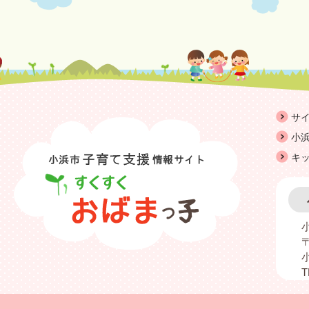
サ
小浜
キ
〒
T