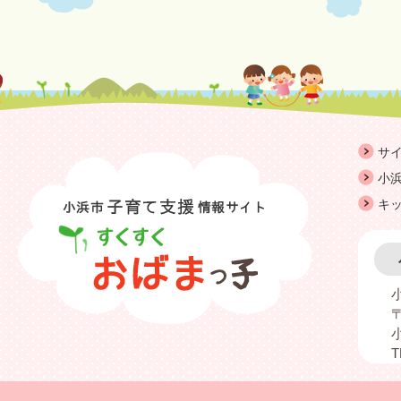
サ
小浜
キ
〒
T