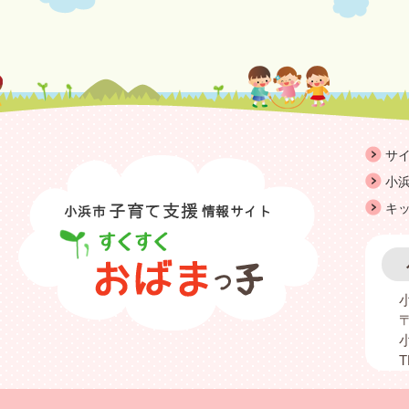
サ
小浜
キ
〒
T