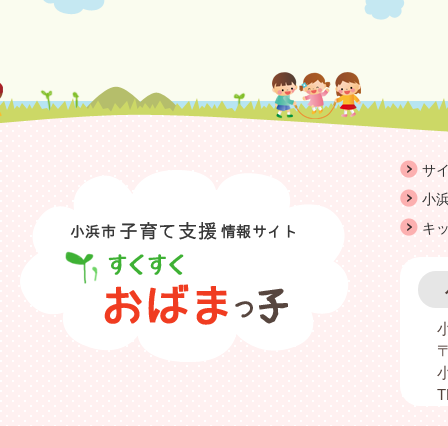
サ
小浜
キ
〒
T