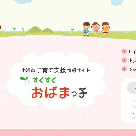
サ
小浜
キ
〒
T