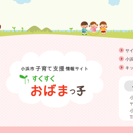
サ
小浜
キ
〒
T