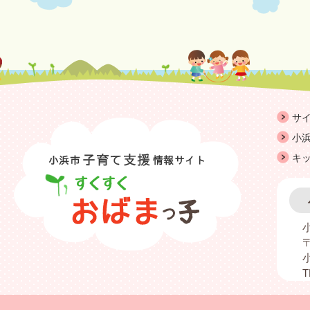
サ
小浜
キ
〒
T