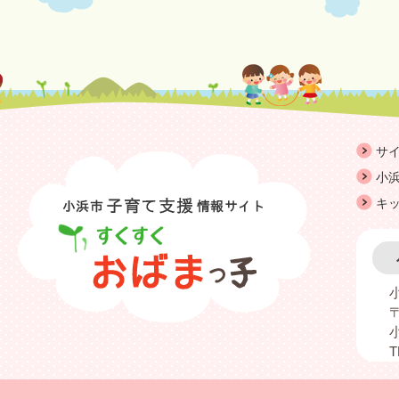
サ
小浜
キ
〒
T