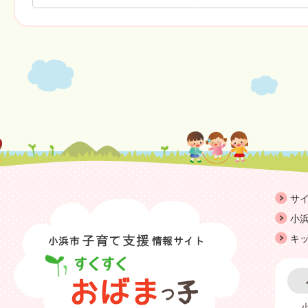
サ
小浜
キ