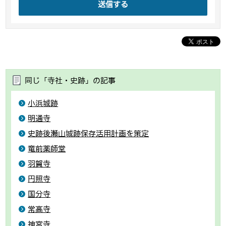
送信する
同じ「寺社・史跡」の記事
小浜城跡
明通寺
史跡後瀬山城跡保存活用計画を策定
竜前薬師堂
羽賀寺
円照寺
国分寺
常高寺
神宮寺