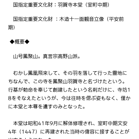
国指定重要文化財：羽賀寺本堂（室町中期)
国指定重要文化財 ：木造十一面観音立像（平安前
期)
◆概要◆
山号鳳聚山。真言宗高野山派。
むかし鳳凰飛来して、その羽を落して行った霊地に
ちなんで、この寺を鳳聚山羽賀寺と名づけたという。
行基が勅命を奉じて創建したという名刹だけに、寺坊1
8をそなえたというが、今は往時を偲ぶ姿もなく、僅か
に本堂と本尊を遺すのみとなった。
本堂は昭和41年9月に解体修理され、室町中期文安
4年（1447）に再建された当時の偉容に接することが