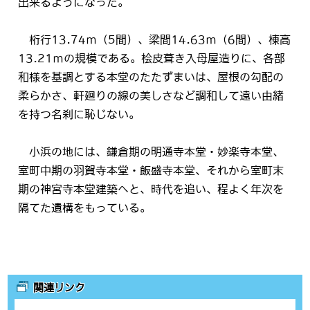
出来るようになった。
桁行13.74ｍ（5間）、梁間14.63ｍ（6間）、棟高
13.21ｍの規模である。桧皮葺き入母屋造りに、各部
和様を基調とする本堂のたたずまいは、屋根の勾配の
柔らかさ、軒廻りの線の美しさなど調和して遠い由緒
を持つ名刹に恥じない。
小浜の地には、鎌倉期の明通寺本堂・妙楽寺本堂、
室町中期の羽賀寺本堂・飯盛寺本堂、それから室町末
期の神宮寺本堂建築へと、時代を追い、程よく年次を
隔てた遺構をもっている。
関連リンク