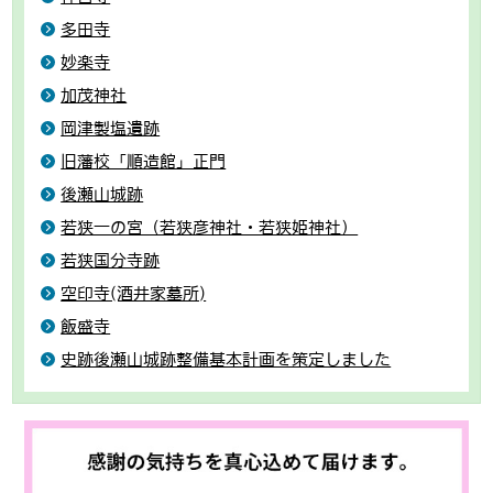
多田寺
妙楽寺
加茂神社
岡津製塩遺跡
旧藩校「順造館」正門
後瀬山城跡
若狭一の宮（若狭彦神社・若狭姫神社）
若狭国分寺跡
空印寺(酒井家墓所)
飯盛寺
史跡後瀬山城跡整備基本計画を策定しました