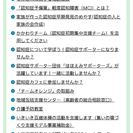
「認知症予備軍」軽度認知障害（MCI）とは？
家族が作った認知症早期発見のめやす(認知症の人と
家族の会作成)
かかわりチーム（認知症初期集中支援チーム）を活
用してください
認知症について学ぼう！認知症サポーターになりま
せんか？
認知症サポーター団体「ほほえみサポーターズ」が
活躍しています！一緒に活動しませんか？
認知症カフェに参加しませんか？
「チームオレンジ」の取組み
地域包括支援センター（高齢者の総合相談窓口）
介護予防教室
いきいき百歳体操の活動を支援します（集いの場づ
くり支援モデル事業補助金）