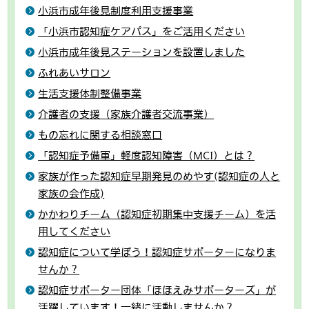
小浜市成年後見制度利用支援事業
「小浜市認知症ケアパス」をご活用ください
小浜市成年後見ステーションを設置しました
ふれあいサロン
生活支援体制整備事業
介護者の支援（家族介護者交流事業）
もの忘れに関する相談窓口
「認知症予備軍」軽度認知障害（MCI）とは？
家族が作った認知症早期発見のめやす(認知症の人と
家族の会作成)
かかわりチーム（認知症初期集中支援チーム）を活
用してください
認知症について学ぼう！認知症サポーターになりま
せんか？
認知症サポーター団体「ほほえみサポーターズ」が
活躍しています！一緒に活動しませんか？