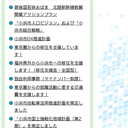
御食国若狭おばま 北陸新幹線敦賀
開業アクションプラン
「小浜市人口ビジョン」および「小
浜市総合戦略」
小浜市DX推進計画
東京圏からの移住を支援していま
す！
福井県外から小浜市への移住を支援
します！（移住支援金・全国型）
独自利用事務（マイナンバー制度）
東京圏からの就職活動に要する交通
費を支援します！
小浜市自転車活用推進計画を策定し
ました
「小浜市国土強靭化地域計画（第2
期）」を策定しました