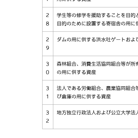
2
学生等の修学を援助することを目的
8
目的のために設置する寄宿舎の用に
2
ダムの用に供する洪水吐ゲートおよ
9
3
森林組合、消費生活協同組合等が所
0
の用に供する資産
3
法人である労働組合、農業協同組合
1
び倉庫の用に供する資産
3
地方独立行政法人および公立大学法
2