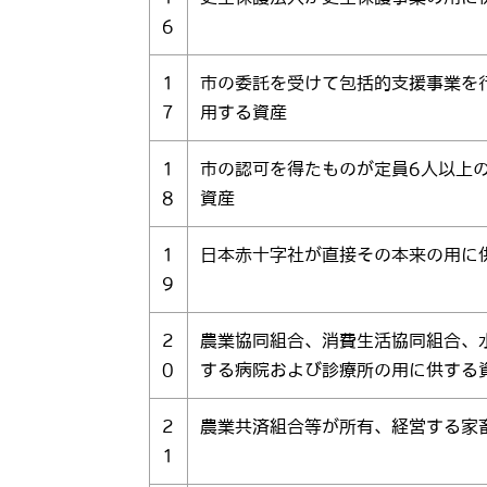
6
1
市の委託を受けて包括的支援事業を
7
用する資産
1
市の認可を得たものが定員6人以上
8
資産
1
日本赤十字社が直接その本来の用に
9
2
農業協同組合、消費生活協同組合、
0
する病院および診療所の用に供する
2
農業共済組合等が所有、経営する家
1