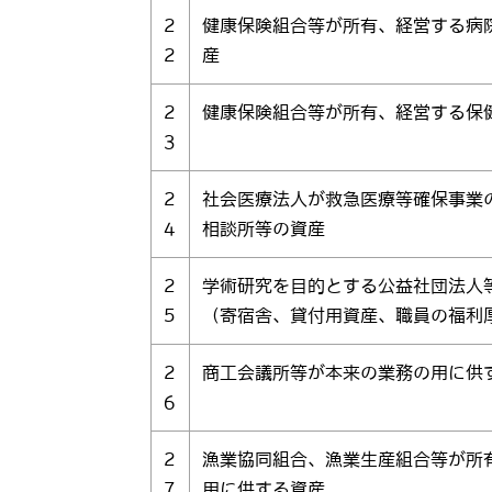
2
健康保険組合等が所有、経営する病
2
産
2
健康保険組合等が所有、経営する保
3
2
社会医療法人が救急医療等確保事業
4
相談所等の資産
2
学術研究を目的とする公益社団法人
5
（寄宿舎、貸付用資産、職員の福利
2
商工会議所等が本来の業務の用に供
6
2
漁業協同組合、漁業生産組合等が所
7
用に供する資産