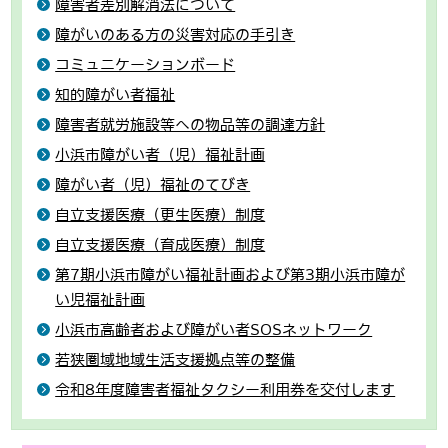
障害者差別解消法について
障がいのある方の災害対応の手引き
コミュニケーションボード
知的障がい者福祉
障害者就労施設等への物品等の調達方針
小浜市障がい者（児）福祉計画
障がい者（児）福祉のてびき
自立支援医療（更生医療）制度
自立支援医療（育成医療）制度
第7期小浜市障がい福祉計画および第3期小浜市障が
い児福祉計画
小浜市高齢者および障がい者SOSネットワーク
若狭圏域地域生活支援拠点等の整備
令和8年度障害者福祉タクシー利用券を交付します