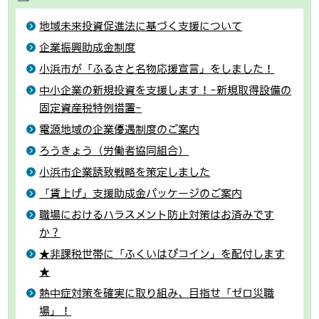
地域未来投資促進法に基づく支援について
企業振興助成金制度
小浜市が「ふるさと名物応援宣言」をしました！
中小企業の新規投資を支援します！-新規取得設備の
固定資産税特例措置-
電源地域の企業優遇制度のご案内
ろうきょう（労働者協同組合）
小浜市企業誘致戦略を策定しました
「賃上げ」支援助成金パッケージのご案内
職場におけるハラスメント防止対策はお済みです
か？
★非課税世帯に「ふくいはぴコイン」を配付します
★
熱中症対策を確実に取り組み、目指せ「ゼロ災職
場」！