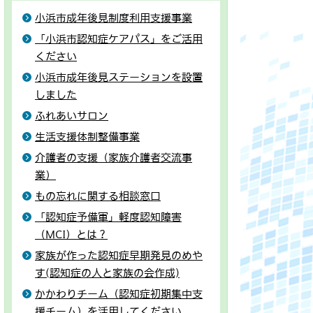
小浜市成年後見制度利用支援事業
「小浜市認知症ケアパス」をご活用
ください
小浜市成年後見ステーションを設置
しました
ふれあいサロン
生活支援体制整備事業
介護者の支援（家族介護者交流事
業）
もの忘れに関する相談窓口
「認知症予備軍」軽度認知障害
（MCI）とは？
家族が作った認知症早期発見のめや
す(認知症の人と家族の会作成)
かかわりチーム（認知症初期集中支
援チーム）を活用してください