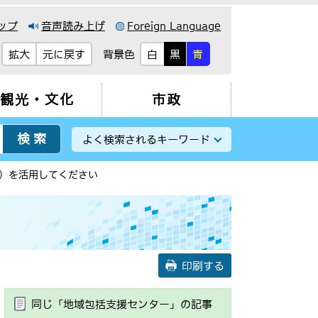
ップ
音声読み上げ
Foreign Language
背景色
拡大
元に戻す
白
黒
青
観光・文化
市政
よく検索されるキーワード
）を活用してください
印刷する
同じ「地域包括支援センター」の記事