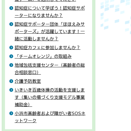
認知症について学ぼう！認知症サポ
ーターになりませんか？
認知症サポーター団体「ほほえみサ
ポーターズ」が活躍しています！一
緒に活動しませんか？
認知症カフェに参加しませんか？
「チームオレンジ」の取組み
地域包括支援センター（高齢者の総
合相談窓口）
介護予防教室
いきいき百歳体操の活動を支援しま
す（集いの場づくり支援モデル事業
補助金）
小浜市高齢者および障がい者SOSネ
ットワーク