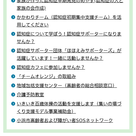
家族が作った認知症早期発見のめやす(認知症の人と
家族の会作成)
かかわりチーム（認知症初期集中支援チーム）を活
用してください
認知症について学ぼう！認知症サポーターになりま
せんか？
認知症サポーター団体「ほほえみサポーターズ」が
活躍しています！一緒に活動しませんか？
認知症カフェに参加しませんか？
「チームオレンジ」の取組み
地域包括支援センター（高齢者の総合相談窓口）
介護予防教室
いきいき百歳体操の活動を支援します（集いの場づ
くり支援モデル事業補助金）
小浜市高齢者および障がい者SOSネットワーク