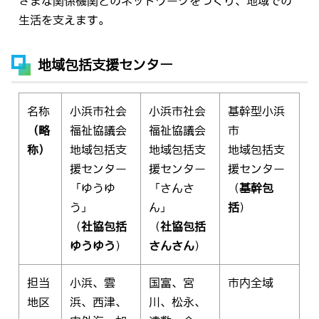
ざまな関係機関とのネットワークをつくり、地域での
生活を支えます。
地域包括支援センター
名称
小浜市社会
小浜市社会
基幹型小浜
（略
福祉協議会
福祉協議会
市
称）
地域包括支
地域包括支
地域包括支
援センター
援センター
援センター
「ゆうゆ
「さんさ
（
基幹包
う」
ん」
括
）
（
社協包括
（
社協包括
ゆうゆう
）
さんさん
）
担当
小浜、雲
国富、宮
市内全域
地区
浜、西津、
川、松永、