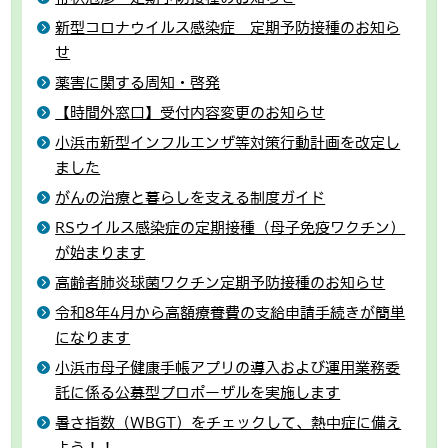
新型コロナウイルス感染症 定期予防接種のお知ら
せ
薬害に関する周知・啓発
【時間外窓口】受付内容変更のお知らせ
小浜市新型インフルエンザ等対策行動計画を改定し
ました
がんの治療と暮らしを支える制度ガイド
RSウイルス感染症の定期接種（母子免疫ワクチン）
が始まります
高齢者肺炎球菌ワクチン定期予防接種のお知らせ
令和8年4月から高額療養費の支給申請手続きが簡単
になります
小浜市母子健康手帳アプリの導入および運用業務委
託に係る公募型プロポーザルを実施します
暑さ指数（WBGT）をチェックして、熱中症に備え
よう！！