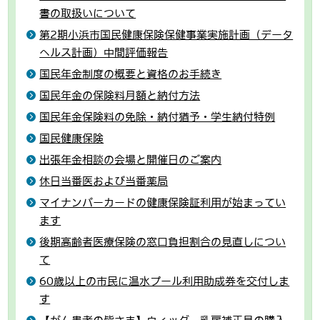
書の取扱いについて
第2期小浜市国民健康保険保健事業実施計画（データ
ヘルス計画）中間評価報告
国民年金制度の概要と資格のお手続き
国民年金の保険料月額と納付方法
国民年金保険料の免除・納付猶予・学生納付特例
国民健康保険
出張年金相談の会場と開催日のご案内
休日当番医および当番薬局
マイナンバーカードの健康保険証利用が始まってい
ます
後期高齢者医療保険の窓口負担割合の見直しについ
て
60歳以上の市民に温水プール利用助成券を交付しま
す