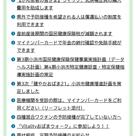
【がん患者の皆さま】ウィッグ、乳房補正具の購入
費用を助成します
県外で予防接種を希望される人は償還払いの制度を
利用できます
産前産後期間の国民健康保険税が減額されます
マイナンバーカードで年金の納付確認や免除手続が
できます
第3期小浜市国民健康保険保健事業実施計画（データ
ヘルス計画）第4期小浜市特定健康診査・特定保健指
導実施計画の策定
第3次「健やかおばま21」小浜市健康増進計画を策
定しました
医療機関を受診の際は、マイナンバーカードをご利
用ください（リーフレット添付）
四種混合ワクチンの予防接種が完了していない方へ
「Vitalityおばまウォーク」に参加しよう！！
帯状疱疹 定期予防接種のお知らせ